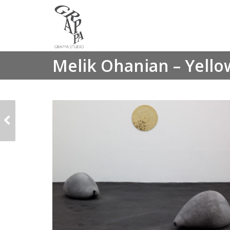
Melik Ohanian – Yell
MELIK OHANIAN -
GIRLS OF CHILWELL