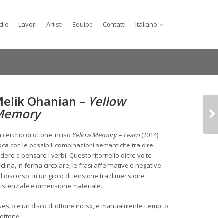
dio
Lavori
Artisti
Equipe
Contatti
Italiano
elik Ohanian –
Yellow
MELIK OHANIAN -
Memory
SHELL
 cerchio di ottone inciso
Yellow Memory – Learn
(2014)
oca con le possibili combinazioni semantiche tra dire,
dere e pensare i verbi. Questo ritornello di tre volte
clina, in forma circolare, le frasi affermative e negative
l discorso, in un gioco di tensione tra dimensione
istenziale e dimensione materiale.
esto è un disco di ottone inciso, e manualmente riempito
 ottone.