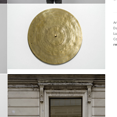
Ar
Da
Lu
C
r