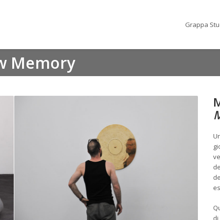
Grappa Stu
ow Memory
M
Un
gi
ve
de
de
es
Qu
di