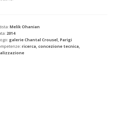
tista:
Melik Ohanian
ta:
2014
ogo:
galerie Chantal Crousel, Parigi
ompetenze:
ricerca, concezione tecnica,
ealizzazione